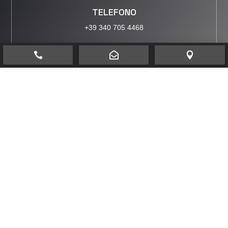
TELEFONO
+39 340 705 4468




EMAIL
info@prontoacciaio.it
© 2026 | Prontoacciaio Srl
|
Sede:
Via grazia Deledda 20,
40016 San Giorgio di Piano (BO)
|
P.IVA:
03252971209
|
Numero registro delle imprese e REA:
BO 504258
|
Capitale Sociale:
30.000 € |
Privacy policy
-
Preferenze
cookie