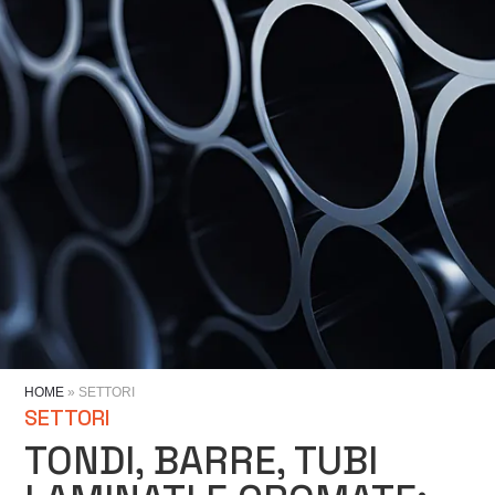
HOME
»
SETTORI
SETTORI
TONDI, BARRE, TUBI