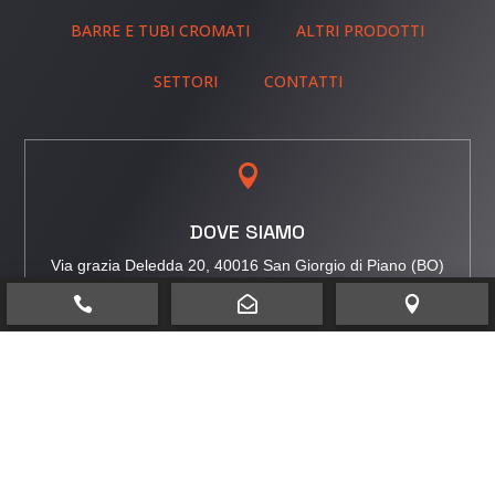
BARRE E TUBI CROMATI
ALTRI PRODOTTI
SETTORI
CONTATTI

DOVE SIAMO
Via grazia Deledda 20, 40016 San Giorgio di Piano (BO)




TELEFONO
+39 340 705 4468